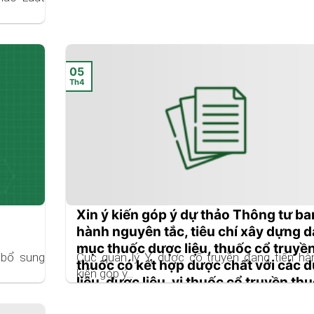
05
Th4
Xin ý kiến góp ý dự thảo Thông tư ba
hành nguyên tắc, tiêu chí xây dựng 
mục thuốc dược liệu, thuốc cổ truyền
 bổ sung
Cục quản lý Y, dược cổ truyền đang tiến hà
thuốc có kết hợp dược chất với các 
kiến góp ý...
liệu, dược liệu, vị thuốc cổ truyền th
phạm vi được hưởng của người tham 