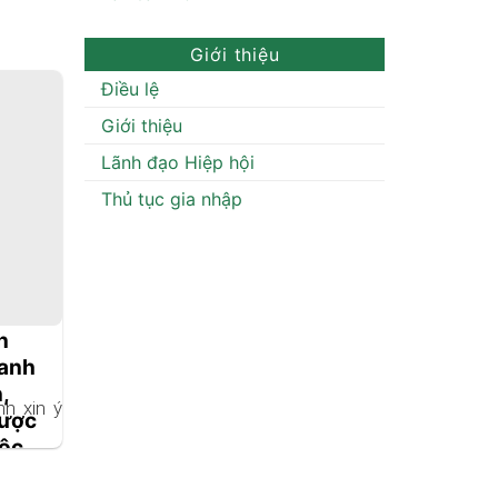
Giới thiệu
Điều lệ
Giới thiệu
Lãnh đạo Hiệp hội
Thủ tục gia nhập
n
danh
,
nh xin ý
dược
uộc
gia