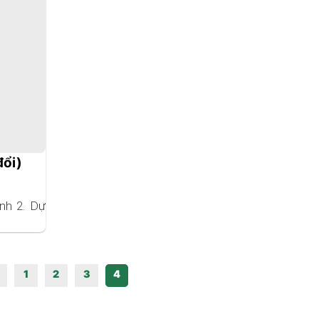
bảo hiểm y tế
đổi)
nh 2. Dự
1
2
3
4