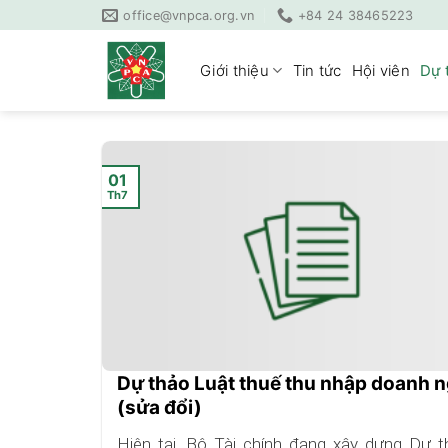
Skip
office@vnpca.org.vn
+84 24 38465223
to
content
Giới thiệu
Tin tức
Hội viên
Dự 
01
Th7
Dự thảo Luật thuế thu nhập doanh 
(sửa đổi)
Hiện tại, Bộ Tài chính đang xây dựng Dự t